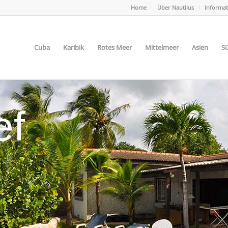
Home
Über Nautilus
Informa
Cuba
Karibik
Rotes Meer
Mittelmeer
Asien
Sü
ef