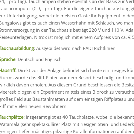
24,– pro Tag). Tauchlampen stehen ebenfalls an der Basis zur Ver
Tauchcomputer (€ 9,– pro Tag). Für die eigene Tauchausrüstung gi
zur Unterbringung, wobei die meisten Gäste ihr Equipment in de
Bungalows gibt es auch einen Wasserhahn mit Schlauch, wo man
Stromversorgung in der Tauchbasis beträgt 220 V und 110 V, Adap
Reiseunterlagen. Nitrox ist möglich mit einem Aufpreis von ca. € 5
Tauchausbildung
: Ausgebildet wird nach PADI Richtlinien.
Sprache
: Deutsch und Englisch
Hausriff:
Direkt vor der Anlage befindet sich heute ein riesiges kü
Sturms wurde das Riff-Plateu vor dem Resort beschädigt und kon
wirklich davon erholen. Aus diesem Grund beschlossen die Besi
Meeresbiologen ein Experiment mittels eines Biorock zu versuche
großes Feld aus Baustahlmatten auf dem einstigen Riffplateau und
Riff mit vielen neuen Bewohnern.
Tauchplätze:
Insgesamt gibt es 40 Tauchplätze, wobei die bekannt
Watamala (sehr spektakulärer Platz mit riesigen Stein- und Lederk
geringen Tiefen mächtige, pilzartige Korallenformationen auf dem