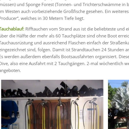
müssen) und Sponge Forest (Tonnen- und Trichterschwämme in b
im Westen auch vorbeiziehende Großfische gesehen. Ein weiteres 
Producer“, welches in 30 Metern Tiefe liegt.
Tauchablauf:
Rifftauchen vom Strand aus ist die beliebteste und e
über die Hälfte der mehr als 60 Tauchplätze sind ohne Boot err
Tauchausrüstung und ausreichend Flaschen einfach der Straßenkar
eingezeichnet sind, folgen. Damit ist Strandtauchen 24 Stunden 
Es werden außerdem ebenfalls Bootsausfahrten organisiert. Diese
Dive, also eine Ausfahrt mit 2 Tauchgängen. 2-mal wöchentlich w
angeboten.