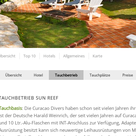
Übersicht
Top 10
Hotels
Allgemeines
Karte
Übersicht
Hotel
Tauchbetrieb
Tauchplätze
Preise
TAUCHBETRIEB SUN REEF
Tauchbasis
: Die Curacao Divers haben schon seit vielen Jahren ihr
ist der Deutsche Harald Weinrich, der seit vielen Jahren auf Curac
und 10 Ltr.-Alu-Flaschen mit INT-Anschluss zur Verfügung, Adapter
Ausrüstung besitzt kann sich neuwertige Leihausrüstungen von Ma