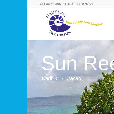
Call Your Buddy: +49 (0)89 - 20 80 76 170
Sun Re
Karibik - Curacao