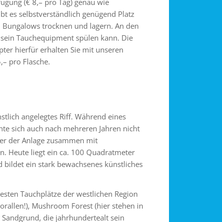
fügung (€ 8,– pro Tag) genau wie
bt es selbstverständlich genügend Platz
n Bungalows trocknen und lagern. An den
 sein Tauchequipment spülen kann. Die
ter hierfür erhalten Sie mit unseren
,– pro Flasche.
nstlich angelegtes Riff. Während eines
nte sich auch nach mehreren Jahren nicht
tzer der Anlage zusammen mit
n. Heute liegt ein ca. 100 Quadratmeter
 bildet ein stark bewachsenes künstliches
esten Tauchplätze der westlichen Region
orallen!), Mushroom Forest (hier stehen in
 Sandgrund, die jahrhundertealt sein