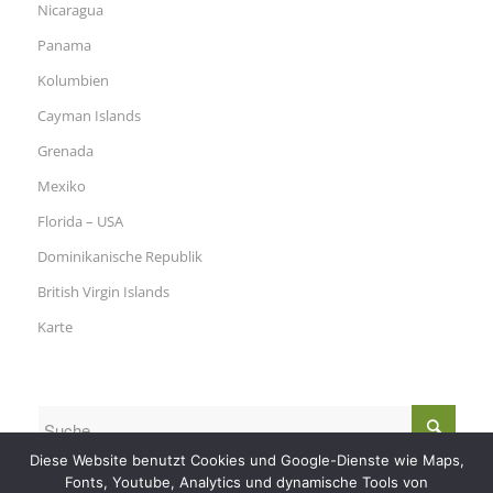
Nicaragua
Panama
Kolumbien
Cayman Islands
Grenada
Mexiko
Florida – USA
Dominikanische Republik
British Virgin Islands
Karte
Diese Website benutzt Cookies und Google-Dienste wie Maps,
Fonts, Youtube, Analytics und dynamische Tools von