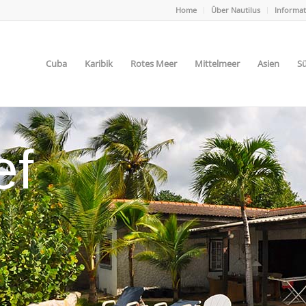
Home
Über Nautilus
Informa
Cuba
Karibik
Rotes Meer
Mittelmeer
Asien
Sü
ef