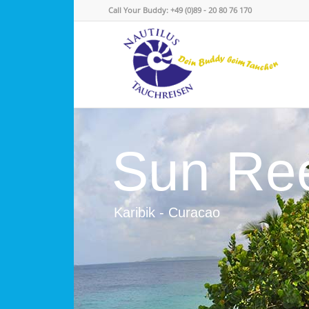
Call Your Buddy: +49 (0)89 - 20 80 76 170
Sun Re
Karibik - Curacao