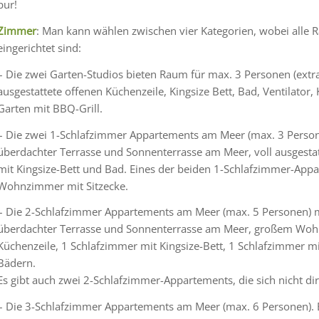
pur!
Zimmer
: Man kann wählen zwischen vier Kategorien, wobei alle R
eingerichtet sind:
– Die zwei Garten-Studios bieten Raum für max. 3 Personen (extra B
ausgestattete offenen Küchenzeile, Kingsize Bett, Bad, Ventilato
Garten mit BBQ-Grill.
– Die zwei 1-Schlafzimmer Appartements am Meer (max. 3 Person
überdachter Terrasse und Sonnenterrasse am Meer, voll ausgestat
mit Kingsize-Bett und Bad. Eines der beiden 1-Schlafzimmer-Appa
Wohnzimmer mit Sitzecke.
– Die 2-Schlafzimmer Appartements am Meer (max. 5 Personen) m
überdachter Terrasse und Sonnenterrasse am Meer, großem Wohnz
Küchenzeile, 1 Schlafzimmer mit Kingsize-Bett, 1 Schlafzimmer mi
Bädern.
Es gibt auch zwei 2-Schlafzimmer-Appartements, die sich nicht di
– Die 3-Schlafzimmer Appartements am Meer (max. 6 Personen). 