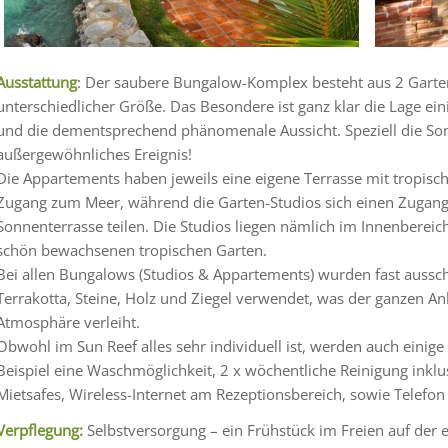
Ausstattung
: Der saubere Bungalow-Komplex besteht aus 2 Gart
unterschiedlicher Größe. Das Besondere ist ganz klar die Lage ei
und die dementsprechend phänomenale Aussicht. Speziell die So
außergewöhnliches Ereignis!
Die Appartements haben jeweils eine eigene Terrasse mit tropisc
Zugang zum Meer, während die Garten-Studios sich einen Zugang
Sonnenterrasse teilen. Die Studios liegen nämlich im Innenbere
schön bewachsenen tropischen Garten.
Bei allen Bungalows (Studios & Appartements) wurden fast aussch
Terrakotta, Steine, Holz und Ziegel verwendet, was der ganzen An
Atmosphäre verleiht.
Obwohl im Sun Reef alles sehr individuell ist, werden auch einig
Beispiel eine Waschmöglichkeit, 2 x wöchentliche Reinigung ink
Mietsafes, Wireless-Internet am Rezeptionsbereich, sowie Telefon
Verpflegung:
Selbstversorgung – ein Frühstück im Freien auf der e