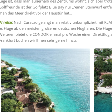
Lage ist, dass man außerhalb des Zentrums wohnt, sich aber trot
Golffreunde ist der Golfplatz Blue Bay nur „”einen Steinwurf entfer
man das Meer direkt vor der Haustür hat…
Anreise:
Nach Curacao gelangt man relativ unkompliziert mit K
es Flüge ab den meisten größeren deutschen Flughäfen. Die Flüg
Weiteren bietet die CONDOR einmal pro Woche einen Direktflug a
Frankfurt buchen wir Ihnen sehr gerne hinzu.