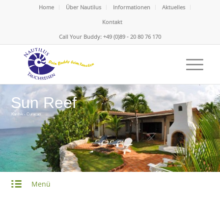
Home
Über Nautilus
Informationen
Aktuelles
Kontakt
Call Your Buddy: +49 (0)89 - 20 80 76 170
Sun Reef
Karibik - Curacao
Menü