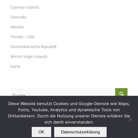
Cayman Islands
Grenada
Mexiko
Florida – USA
Dominikanische Republik
British Virgin Islands
Karte
Diese Website benutzt Cookies und Google-Dienste wie Maps,
Fonts, Youtube, Analytics und dynamische Tools von
Drittanbietern. Durch die Nutzung unserer Dienste erklären Sie
sich damit einverstanden.
OK
Datenschutzerklärung
© Copyright - Nautilus Tauchreisen -
RSS