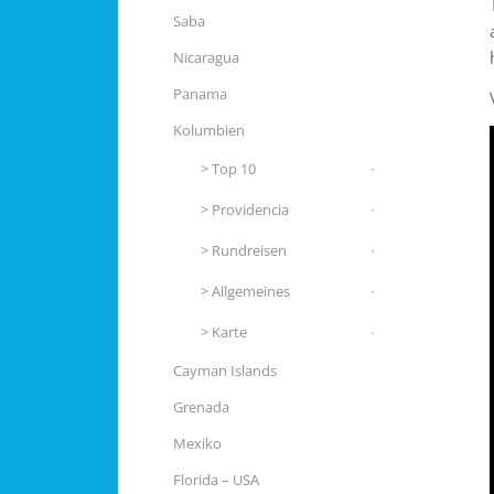
Saba
Nicaragua
Panama
Kolumbien
Top 10
Providencia
Rundreisen
Allgemeines
Karte
Cayman Islands
Grenada
Mexiko
Florida – USA