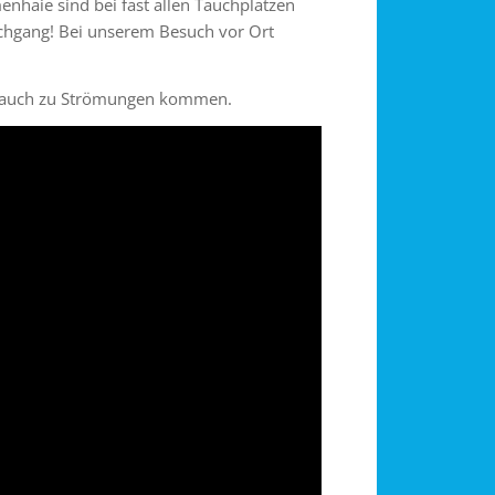
nhaie sind bei fast allen Tauchplätzen
auchgang! Bei unserem Besuch vor Ort
 es auch zu Strömungen kommen.