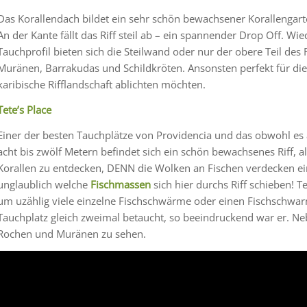
Das Korallendach bildet ein sehr schön bewachsener Korallengarte
An der Kante fällt das Riff steil ab – ein spannender Drop Off. W
Tauchprofil bieten sich die Steilwand oder nur der obere Teil des Ri
Muränen, Barrakudas und Schildkröten. Ansonsten perfekt für die
karibische Rifflandschaft ablichten möchten.
Tete’s Place
Einer der besten Tauchplätze von Providencia und das obwohl es a
acht bis zwölf Metern befindet sich ein schön bewachsenes Riff, all
Korallen zu entdecken, DENN die Wolken an Fischen verdecken eine
unglaublich welche
Fischmassen
sich hier durchs Riff schieben! Te
um uzählig viele einzelne Fischschwärme oder einen Fischschwa
Tauchplatz gleich zweimal betaucht, so beeindruckend war er. N
Rochen und Muränen zu sehen.