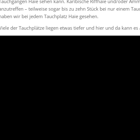
Tauchgängen Haie sehen kann. Karibische Riffhaie und/oder Amme
anzutreffen – teilweise sogar bis zu zehn Stück bei nur einem T
haben wir bei jedem Tauchplatz Haie gesehen.
Viele der Tauchplätze liegen etwas tiefer und hier und da kann