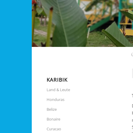
KARIBIK
Land & Leute
Honduras
Belize
Bonaire
Curacao