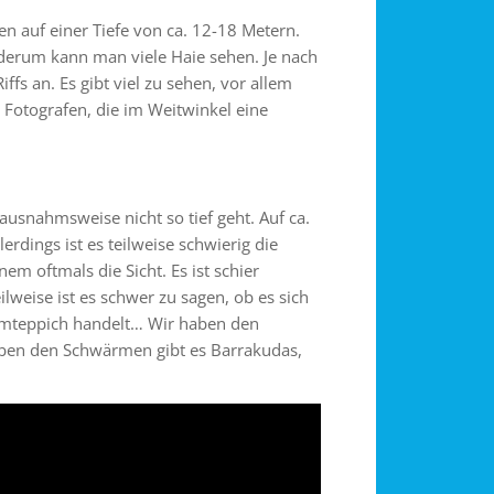
n auf einer Tiefe von ca. 12-18 Metern.
iederum kann man viele Haie sehen. Je nach
ffs an. Es gibt viel zu sehen, vor allem
 Fotografen, die im Weitwinkel eine
usnahmsweise nicht so tief geht. Auf ca.
erdings ist es teilweise schwierig die
m oftmals die Sicht. Es ist schier
ilweise ist es schwer zu sagen, ob es sich
rmteppich handelt… Wir haben den
eben den Schwärmen gibt es Barrakudas,