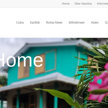
Home
Über Nautilus
Informa
Cuba
Karibik
Rotes Meer
Mittelmeer
Asien
Sü
 Home
ia