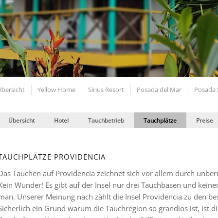
Übersicht
Yellow Home
Sirius Resort
Posada del Mar
Posada 
Übersicht
Hotel
Tauchbetrieb
Tauchplätze
Preise
TAUCHPLÄTZE PROVIDENCIA
Das Tauchen auf Providencia zeichnet sich vor allem durch unberüh
Kein Wunder! Es gibt auf der Insel nur drei Tauchbasen und kein
man. Unserer Meinung nach zählt die Insel Providencia zu den be
Sicherlich ein Grund warum die Tauchregion so grandios ist, ist 