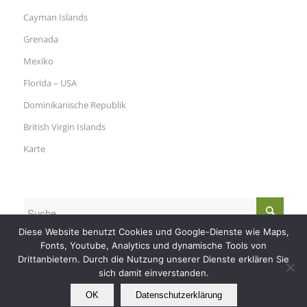
Cayman Islands
Grenada
Mexiko
Florida – USA
Dominikanische Republik
British Virgin Islands
Karte
Diese Website benutzt Cookies und Google-Dienste wie Maps,
Fonts, Youtube, Analytics und dynamische Tools von
Drittanbietern. Durch die Nutzung unserer Dienste erklären Sie
sich damit einverstanden.
OK
Datenschutzerklärung
© Copyright - Nautilus Tauchreisen -
RSS