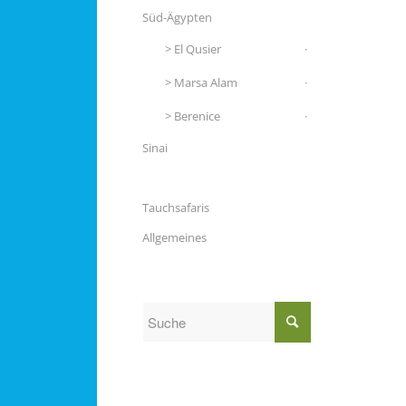
Süd-Ägypten
El Qusier
Marsa Alam
Berenice
Sinai
Tauchsafaris
Allgemeines