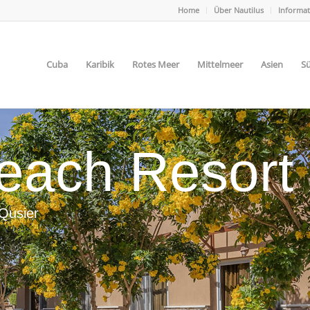
Home
Über Nautilus
Informa
Cuba
Karibik
Rotes Meer
Mittelmeer
Asien
Sü
Beach Resort
Qusier