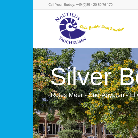
Call Your Buddy: +49 (0)89 - 20 80 76 170
Silver 
Rotes Meer - Süd-Ägypten - El 