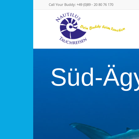
Call Your Buddy: +49 (0)89 - 20 80 76 170
Süd-Äg