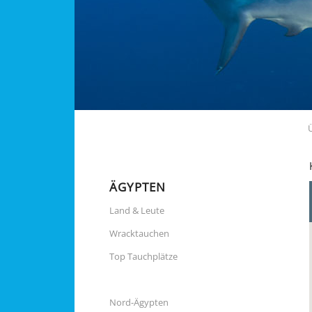
ÄGYPTEN
Land & Leute
Wracktauchen
Top Tauchplätze
Nord-Ägypten