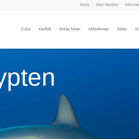
Home
Über Nautilus
Informa
Cuba
Karibik
Rotes Meer
Mittelmeer
Asien
Sü
ypten