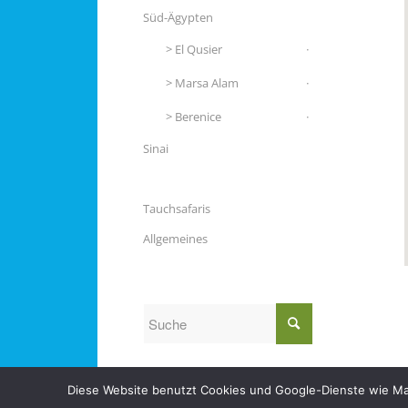
Süd-Ägypten
El Qusier
Marsa Alam
Berenice
Sinai
Tauchsafaris
Allgemeines
Diese Website benutzt Cookies und Google-Dienste wie Maps