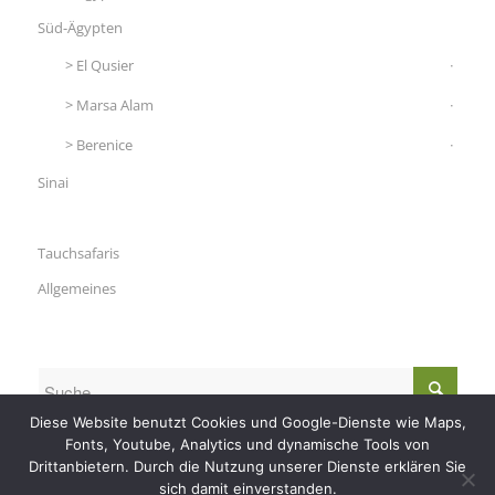
Süd-Ägypten
El Qusier
Marsa Alam
Berenice
Sinai
Tauchsafaris
Allgemeines
Diese Website benutzt Cookies und Google-Dienste wie Maps,
Fonts, Youtube, Analytics und dynamische Tools von
Drittanbietern. Durch die Nutzung unserer Dienste erklären Sie
sich damit einverstanden.