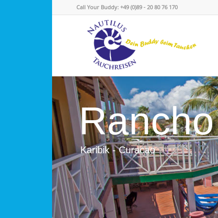
Call Your Buddy: +49 (0)89 - 20 80 76 170
Rancho 
Karibik - Curacao