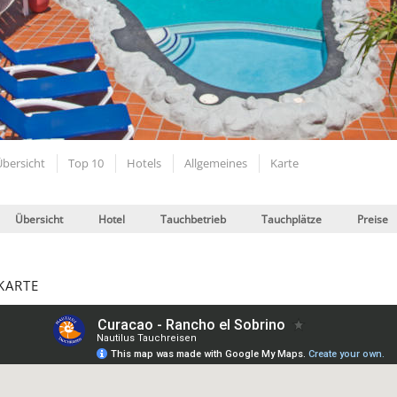
Übersicht
Top 10
Hotels
Allgemeines
Karte
Übersicht
Hotel
Tauchbetrieb
Tauchplätze
Preise
KARTE