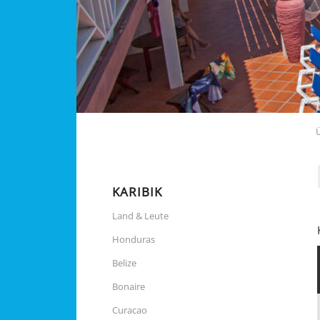
KARIBIK
Land & Leute
Honduras
Belize
Bonaire
Curacao