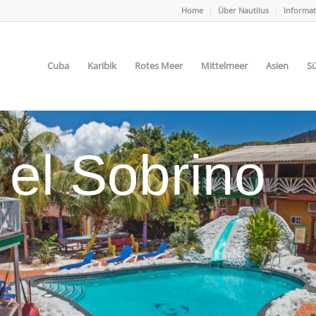
Home
Über Nautilus
Informa
Cuba
Karibik
Rotes Meer
Mittelmeer
Asien
Sü
el Sobrino