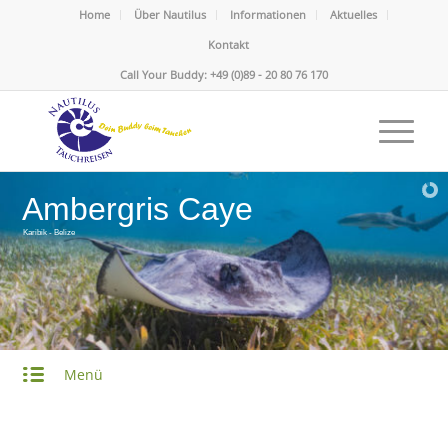
Home
Über Nautilus
Informationen
Aktuelles
Kontakt
Call Your Buddy: +49 (0)89 - 20 80 76 170
Ambergris Caye
Karibik - Belize
Menü