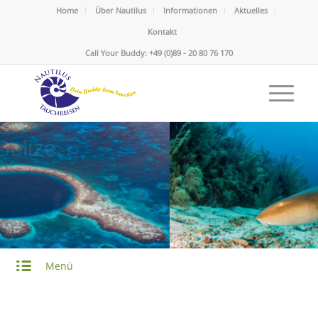
Home
Über Nautilus
Informationen
Aktuelles
Kontakt
Call Your Buddy: +49 (0)89 - 20 80 76 170
Belize
Karibik
Menü