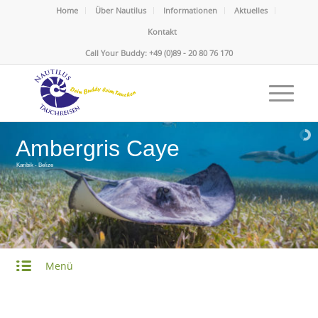
Home
Über Nautilus
Informationen
Aktuelles
Kontakt
Call Your Buddy: +49 (0)89 - 20 80 76 170
Ambergris Caye
Karibik - Belize
Menü