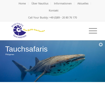
Home
Über Nautilus
Informationen
Aktuelles
Kontakt
Call Your Buddy: +49 (0)89 - 20 80 76 170
Tauchsafaris
Philippinen