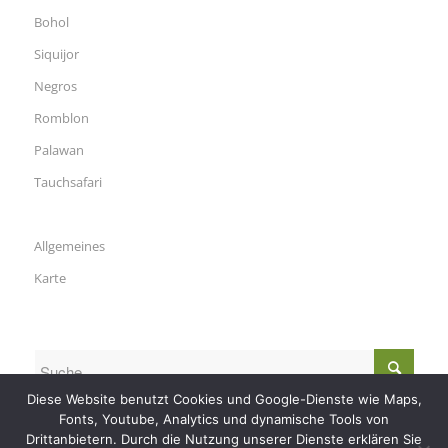
Bohol
Siquijor
Negros
Romblon
Palawan
Tauchsafari
Allgemeines
Karte
Diese Website benutzt Cookies und Google-Dienste wie Maps,
Fonts, Youtube, Analytics und dynamische Tools von
Drittanbietern. Durch die Nutzung unserer Dienste erklären Sie