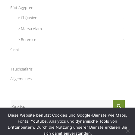
Süd-Ägypten
El Qusier
Marsa Alam
Berenice
Sinai
Tauchsafaris
Allgemeines
Diese Website benutzt Cookies und Google-Dienste wie Maps,
Fonts, Youtube, Analytics und dynamische Tools von
Drittanbietern. Durch die Nutzung unserer Dienste erklären Sie
sich damit einverstanden.