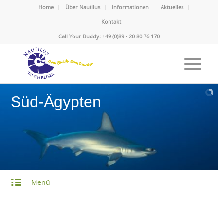
Home
Über Nautilus
Informationen
Aktuelles
Kontakt
Call Your Buddy: +49 (0)89 - 20 80 76 170
Süd-Ägypten
Menü