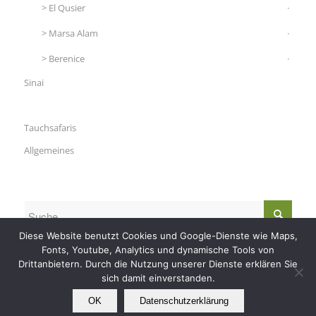
El Qusier
Marsa Alam
Berenice
Sinai
Tauchsafaris
Allgemeines
Diese Website benutzt Cookies und Google-Dienste wie Maps,
Fonts, Youtube, Analytics und dynamische Tools von
Drittanbietern. Durch die Nutzung unserer Dienste erklären Sie
sich damit einverstanden.
OK
Datenschutzerklärung
© Copyright - Nautilus Tauchreisen -
RSS