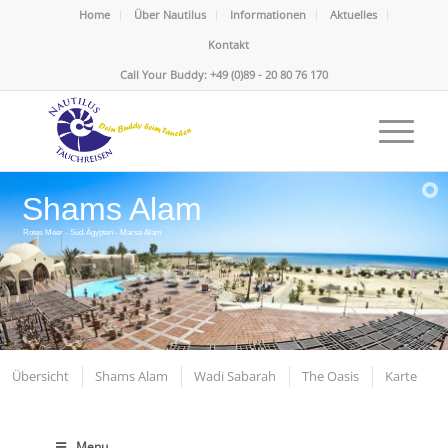
Home
Über Nautilus
Informationen
Aktuelles
Kontakt
Call Your Buddy: +49 (0)89 - 20 80 76 170
Shams Alam
Rotes Meer - Süd-Ägypten - Marsa Alam
Übersicht
Shams Alam
Wadi Sabarah
The Oasis
Karte
Menu