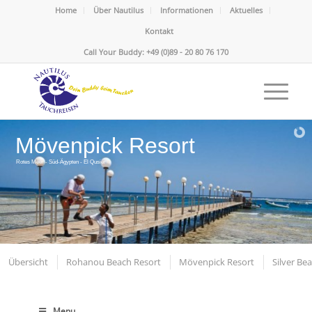
Home
Über Nautilus
Informationen
Aktuelles
Kontakt
Call Your Buddy: +49 (0)89 - 20 80 76 170
Mövenpick Resort
Rotes Meer - Süd-Ägypten - El Qusier
Übersicht
Rohanou Beach Resort
Mövenpick Resort
Silver Be
Menu