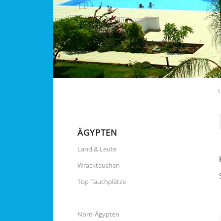
ÄGYPTEN
Land & Leute
Wracktauchen
Top Tauchplätze
Nord-Ägypten