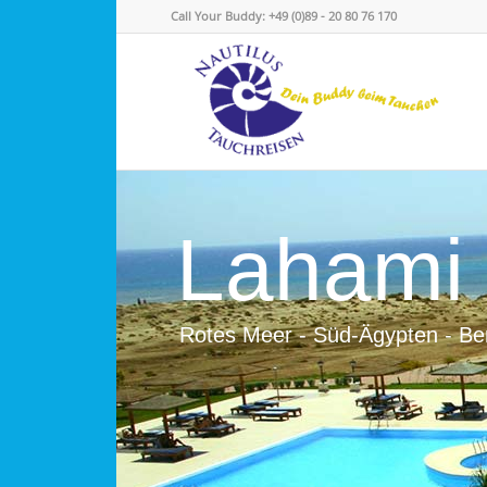
Call Your Buddy: +49 (0)89 - 20 80 76 170
Lahami
Rotes Meer - Süd-Ägypten - Be