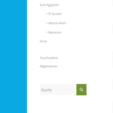
Süd-Ägypten
El Qusier
Marsa Alam
Berenice
Sinai
Tauchsafaris
Allgemeines