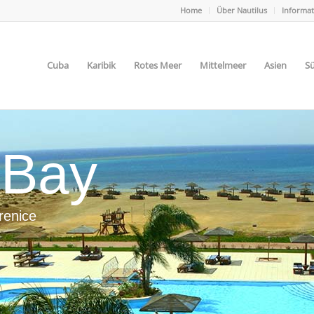
Home
Über Nautilus
Informa
Cuba
Karibik
Rotes Meer
Mittelmeer
Asien
Sü
 Bay
renice