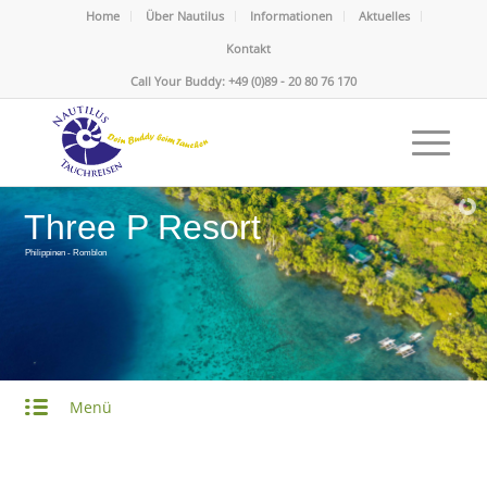
Home
Über Nautilus
Informationen
Aktuelles
Kontakt
Call Your Buddy: +49 (0)89 - 20 80 76 170
Three P Resort
Philippinen - Romblon
Menü