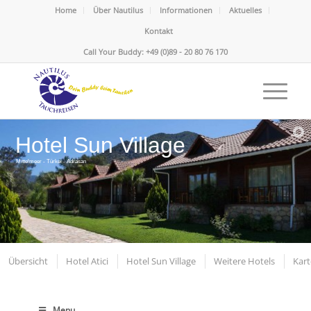
Home
Über Nautilus
Informationen
Aktuelles
Kontakt
Call Your Buddy: +49 (0)89 - 20 80 76 170
Hotel Sun Village
Mittelmeer - Türkei - Adrasan
Übersicht
Hotel Atici
Hotel Sun Village
Weitere Hotels
Kart
Menu