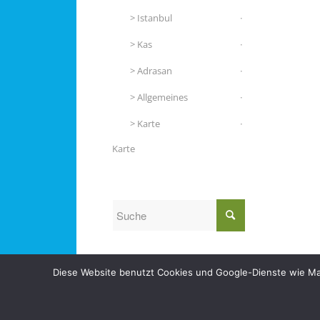
Istanbul
Kas
Adrasan
Allgemeines
Karte
Karte
Diese Website benutzt Cookies und Google-Dienste wie Maps
© Copyright - Nautilus Tauchreisen -
RSS