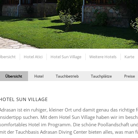
Übersicht
Hotel Atici
Hotel Sun Village
Weitere Hotels
Karte
Übersicht
Hotel
Tauchbetrieb
Tauchplätze
Preise
HOTEL SUN VILLAGE
Adrasan ist ein ruhiger, kleiner Ort und damit genau das richtige 
Insidertipp suchen. Mit dem Hotel Sun Village haben wir im besc
komfortables Hotel im Programm. Die schöne Poollandschaft u
mit der Tauchbasis Adrasan Diving Center bieten alles, was man 