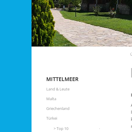
MITTELMEER
Land & Leute
Malta
Griechenland
Türkei
Top 10