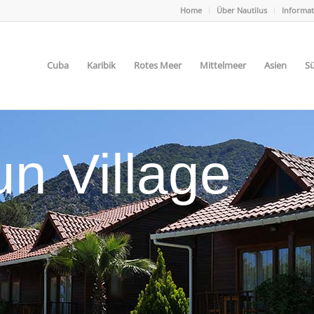
Home
Über Nautilus
Informa
Cuba
Karibik
Rotes Meer
Mittelmeer
Asien
Sü
un Village