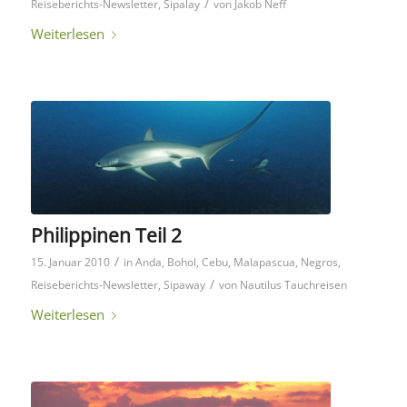
/
Reiseberichts-Newsletter
,
Sipalay
von
Jakob Neff
Weiterlesen
Philippinen Teil 2
/
15. Januar 2010
in
Anda
,
Bohol
,
Cebu
,
Malapascua
,
Negros
,
/
Reiseberichts-Newsletter
,
Sipaway
von
Nautilus Tauchreisen
Weiterlesen