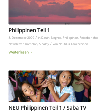
Philippinen Teil 1
/
8. Dezember 2009
in
Dauin
,
Negros
,
Philippinen
,
Reiseberichts-
/
Newsletter
,
Romblon
,
Sipalay
von
Nautilus Tauchreisen
Weiterlesen
NEU Philippinen Teil 1 / Saba TV