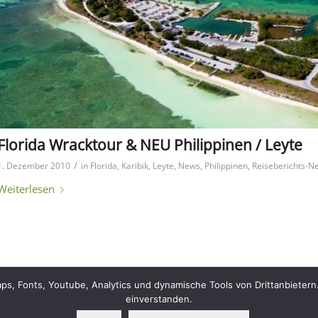
Florida Wracktour & NEU Philippinen / Leyte
/
1. Dezember 2010
in
Florida
,
Karibik
,
Leyte
,
News
,
Philippinen
,
Reiseberichts-N
Weiterlesen
, Fonts, Youtube, Analytics und dynamische Tools von Drittanbietern.
einverstanden.