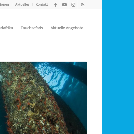
tionen
Aktuelles
Kontakt
dafrika
Tauchsafaris
Aktuelle Angebote