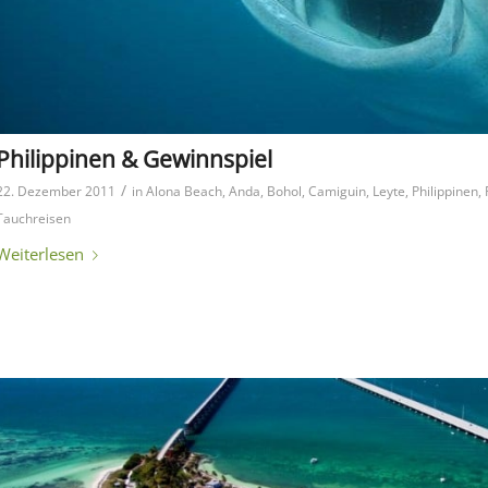
Philippinen & Gewinnspiel
/
22. Dezember 2011
in
Alona Beach
,
Anda
,
Bohol
,
Camiguin
,
Leyte
,
Philippinen
,
Tauchreisen
Weiterlesen