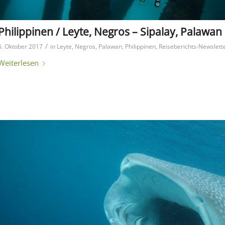
Philippinen / Leyte, Negros – Sipalay, Palawan
/
6. Oktober 2017
in
Leyte
,
Negros
,
Palawan
,
Philippinen
,
Reiseberichts-Newslett
Weiterlesen