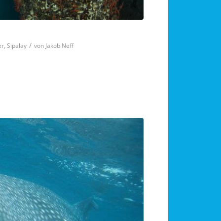
/
er
,
Sipalay
von
Jakob Neff