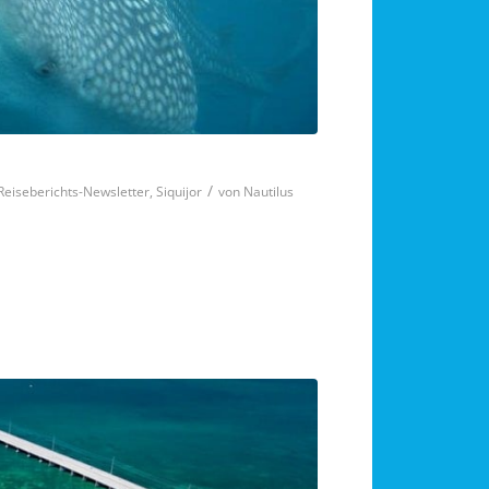
/
Reiseberichts-Newsletter
,
Siquijor
von
Nautilus