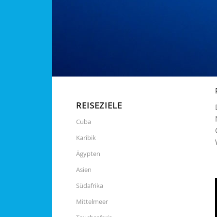
REISEZIELE
Cuba
Karibik
Ägypten
Asien
Südafrika
Mittelmeer