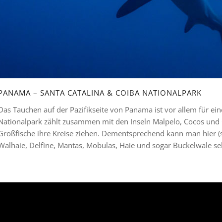
PANAMA – SANTA CATALINA & COIBA NATIONALPARK
Das Tauchen auf der Pazifikseite von Panama ist vor allem für ei
Nationalpark zählt zusammen mit den Inseln Malpelo, Cocos und 
Großfische ihre Kreise ziehen. Dementsprechend kann man hier (
Walhaie, Delfine, Mantas, Mobulas, Haie und sogar Buckelwale se