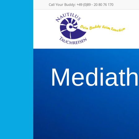
Call Your Buddy: +49 (0)89 - 20 80 76 170
Mediat