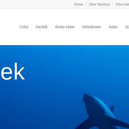
Home
Über Nautilus
Informa
Cuba
Karibik
Rotes Meer
Mittelmeer
Asien
Sü
hek