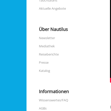
Tauchsafaris
Aktuelle Angebote
Über Nautilus
Newsletter
Mediathek
Reiseberichte
Presse
Katalog
Informationen
Wissenswertes/FAQ
AGBs