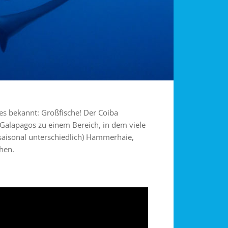
nes bekannt: Großfische! Der Coiba
Galapagos zu einem Bereich, in dem viele
saisonal unterschiedlich) Hammerhaie,
hen.