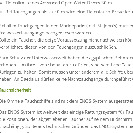
Tiefenlimit eines Advanced Open Water Divers 30 m
Bei Tauchgängen bis zu 40 m wird eine Tiefentauch-Brevetieru
Bei allen Tauchgängen in den Marineparks (inkl. St. John´s) müss
Freiwassertauchgänge nachgewiesen werden.
Sollte ein Taucher, die obige Voraussetzung nicht nachweisen könn
verpflichtet, diesen von den Tauchgängen auszuschließen.
Zum Schutz der Unterwasserwelt haben die ägyptischen Behörde
erhoben. Um ihre Lizenz behalten zu dürfen, sind sämtliche Tauc
Auflagen zu halten. Somit müssen unter anderem alle Schiffe über
haben. An Daedalus dürfen keine Nachttauchgänge durchgeführt
Tauchsicherheit
Die Omneia-Tauchschiffe sind mit dem ENOS-System ausgestattet
Das ENOS-System ist weltweit das einzige Rettungssystem für Tau
die Positionen, der abgetriebenen Taucher auf seinem Bildschirm
unabhängig. Sollte aus technischen Gründen das ENOS-System nic