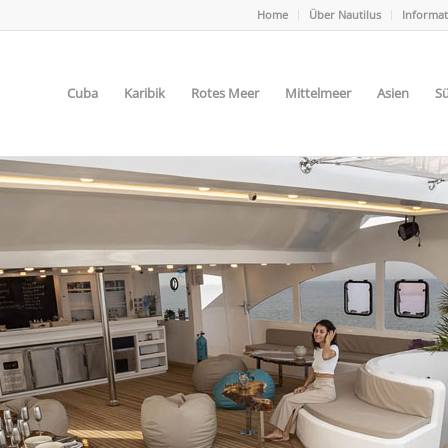
Home
Über Nautilus
Informa
Cuba
Karibik
Rotes Meer
Mittelmeer
Asien
Sü