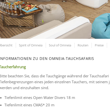
Übersicht
Spirit of Omneia
Soul of Omneia
Routen
Preise
INFORMATIONEN ZU DEN OMNEIA-TAUCHSAFARIS
Taucherfahrung
Bitte beachten Sie, dass die Tauchgänge während der Tauchsafar
Tiefenbegrenzungen eines jeden einzelnen Tauchers, mit seinem j
werden und einzuhalten sind.
Tiefenlimit eines Open Water Divers 18 m
Tiefenlimit eines CMAS* 20 m