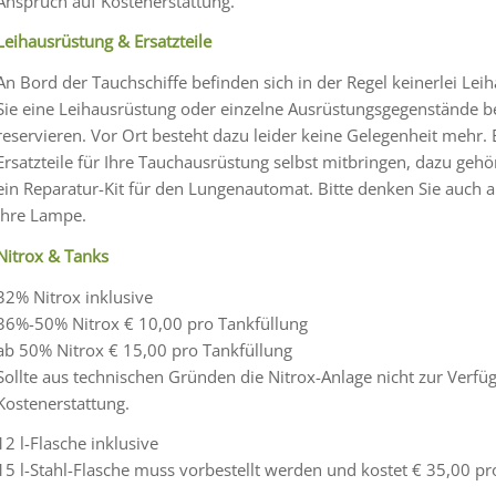
Anspruch auf Kostenerstattung.
Leihausrüstung & Ersatzteile
An Bord der Tauchschiffe befinden sich in der Regel keinerlei L
Sie eine Leihausrüstung oder einzelne Ausrüstungsgegenstände be
reservieren. Vor Ort besteht dazu leider keine Gelegenheit mehr. 
Ersatzteile für Ihre Tauchausrüstung selbst mitbringen, dazu ge
ein Reparatur-Kit für den Lungenautomat. Bitte denken Sie auch a
Ihre Lampe.
Nitrox & Tanks
32% Nitrox inklusive
36%-50% Nitrox € 10,00 pro Tankfüllung
ab 50% Nitrox € 15,00 pro Tankfüllung
Sollte aus technischen Gründen die Nitrox-Anlage nicht zur Verfü
Kostenerstattung.
12 l-Flasche inklusive
15 l-Stahl-Flasche muss vorbestellt werden und kostet € 35,00 p