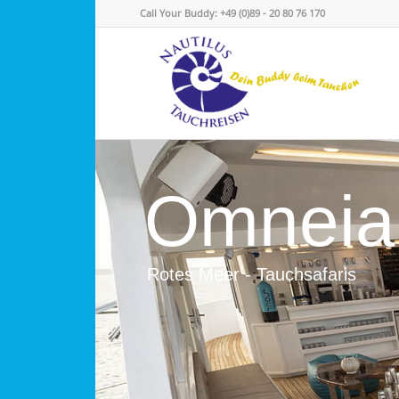
Call Your Buddy: +49 (0)89 - 20 80 76 170
Omneia
Rotes Meer - Tauchsafaris