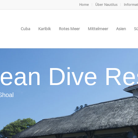
Home
Über Nautilus
Informa
Cuba
Karibik
Rotes Meer
Mittelmeer
Asien
Sü
ean Dive Re
Shoal