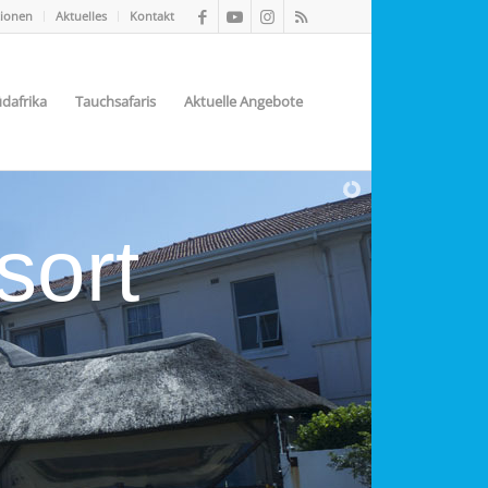
tionen
Aktuelles
Kontakt
dafrika
Tauchsafaris
Aktuelle Angebote
sort