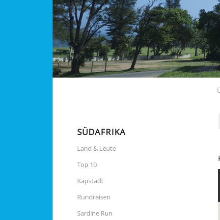
SÜDAFRIKA
Land & Leute
Top 10
Kapstadt
Rundreisen
Sardine Run