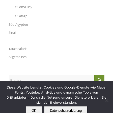
Soma Bay
Safaga
Süd-Ägypten
Sinai
Tauchsafaris
Allgemeines
Diese Website benutzt Cookies und Google-Dienste wie Maps,
Fonts, Youtube, Analytics und dynamische Tools von
Drittanbietern. Durch die Nutzung unserer Dienste erklären Sie
sich damit einverstanden.
OK
Datenschutzerklärung
© Copyright - Nautilus Tauchreisen -
RSS