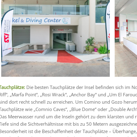
Tauchplätze:
Die besten Tauchplätze der Insel befinden sich im N
Riff“, „Marfa Point“, „Rosi Wrack“, „Anchor Bay“ und „Um El Farou
sind dort recht schnell zu erreichen. Um Comino und Gozo herum
Tauchplätze wie „Comnio Caves“, „Blue Dome“ oder „Double Arch“
Das Meerwasser rund um die Inseln gehört zu dem klarsten und re
Tiefe sind die Sichtverhältnisse mit bis zu 50 Metern ausgezeichn
Besonderheit ist die Beschaffenheit der Tauchplätze – Überhange