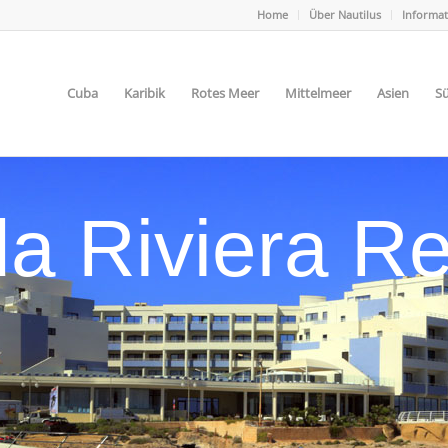
Home
Über Nautilus
Informa
Cuba
Karibik
Rotes Meer
Mittelmeer
Asien
Sü
a Riviera Re