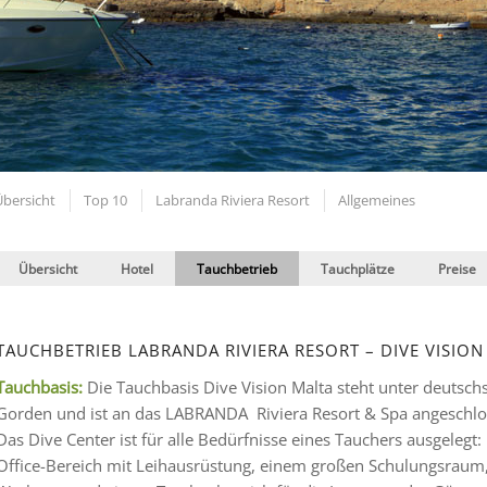
Übersicht
Top 10
Labranda Riviera Resort
Allgemeines
Übersicht
Hotel
Tauchbetrieb
Tauchplätze
Preise
TAUCHBETRIEB LABRANDA RIVIERA RESORT – DIVE VISION
Tauchbasis:
Die Tauchbasis Dive Vision Malta steht unter deutsch
Gorden und ist an das LABRANDA Riviera Resort & Spa angeschlo
Das Dive Center ist für alle Bedürfnisse eines Tauchers ausgeleg
Office-Bereich mit Leihausrüstung, einem großen Schulungsrau