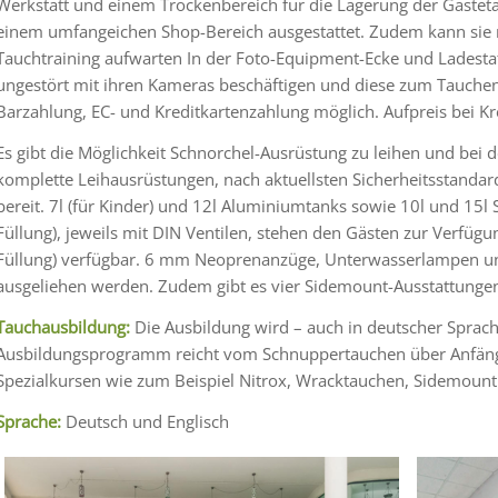
Werkstatt und einem Trockenbereich für die Lagerung der Gästeta
einem umfangeichen Shop-Bereich ausgestattet. Zudem kann sie 
Tauchtraining aufwarten In der Foto-Equipment-Ecke und Ladesta
ungestört mit ihren Kameras beschäftigen und diese zum Tauchen v
Barzahlung, EC- und Kreditkartenzahlung möglich. Aufpreis bei K
Es gibt die Möglichkeit Schnorchel-Ausrüstung zu leihen und bei d
komplette Leihausrüstungen, nach aktuellsten Sicherheitsstand
bereit. 7l (für Kinder) und 12l Aluminiumtanks sowie 10l und 15l 
Füllung), jeweils mit DIN Ventilen, stehen den Gästen zur Verfügun
Füllung) verfügbar. 6 mm Neoprenanzüge, Unterwasserlampen un
ausgeliehen werden. Zudem gibt es vier Sidemount-Ausstattungen
Tauchausbildung:
Die Ausbildung wird – auch in deutscher Sprac
Ausbildungsprogramm reicht vom Schnuppertauchen über Anfänger
Spezialkursen wie zum Beispiel Nitrox, Wracktauchen, Sidemount
Sprache:
Deutsch und Englisch