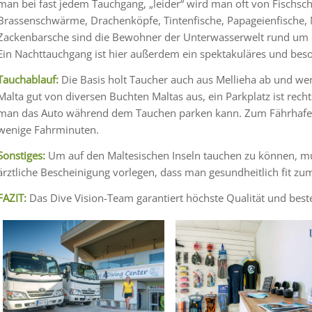
man bei fast jedem Tauchgang, „leider“ wird man oft von Fischs
Brassenschwärme, Drachenköpfe, Tintenfische, Papageienfische,
Zackenbarsche sind die Bewohner der Unterwasserwelt rund um d
Ein Nachttauchgang ist hier außerdem ein spektakuläres und beso
Tauchablauf:
Die Basis holt Taucher auch aus Mellieha ab und wer
Malta gut von diversen Buchten Maltas aus, ein Parkplatz ist rec
man das Auto während dem Tauchen parken kann. Zum Fährhafen 
wenige Fahrminuten.
Sonstiges:
Um auf den Maltesischen Inseln tauchen zu können, mu
ärztliche Bescheinigung vorlegen, dass man gesundheitlich fit zum
FAZIT:
Das Dive Vision-Team garantiert höchste Qualität und beste