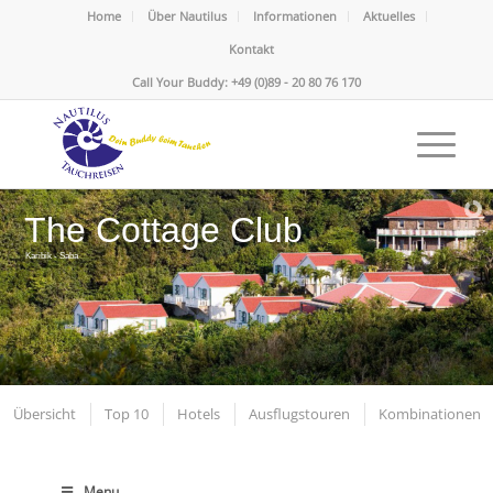
Home
Über Nautilus
Informationen
Aktuelles
Kontakt
Call Your Buddy: +49 (0)89 - 20 80 76 170
The Cottage Club
Karibik - Saba
Übersicht
Top 10
Hotels
Ausflugstouren
Kombinationen
Menu