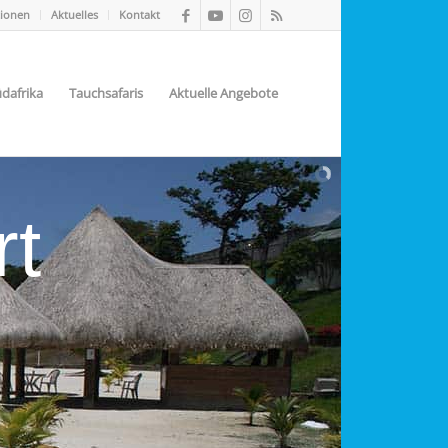
tionen
Aktuelles
Kontakt
dafrika
Tauchsafaris
Aktuelle Angebote
rt