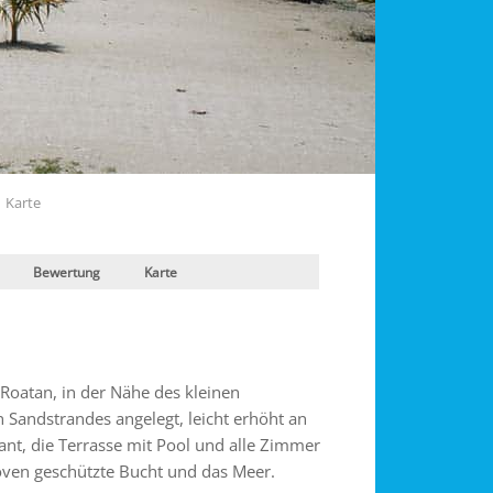
Karte
Bewertung
Karte
Roatan, in der Nähe des kleinen
n Sandstrandes angelegt, leicht erhöht an
nt, die Terrasse mit Pool und alle Zimmer
roven geschützte Bucht und das Meer.