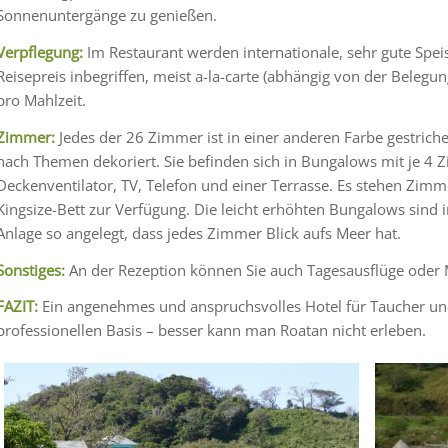
Sonnenuntergänge zu genießen.
Verpflegung:
Im Restaurant werden internationale, sehr gute Speis
Reisepreis inbegriffen, meist a-la-carte (abhängig von der Belegung!
pro Mahlzeit.
Zimmer:
Jedes der 26 Zimmer ist in einer anderen Farbe gestrich
nach Themen dekoriert. Sie befinden sich in Bungalows mit je 4 Z
Deckenventilator, TV, Telefon und einer Terrasse. Es stehen Zim
Kingsize-Bett zur Verfügung. Die leicht erhöhten Bungalows sind
Anlage so angelegt, dass jedes Zimmer Blick aufs Meer hat.
Sonstiges:
An der Rezeption können Sie auch Tagesausflüge oder M
FAZIT:
Ein angenehmes und anspruchsvolles Hotel für Taucher und
professionellen Basis – besser kann man Roatan nicht erleben.