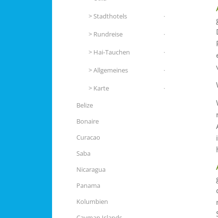
Stadthotels
Rundreise
Hai-Tauchen
Allgemeines
Karte
Belize
Bonaire
Curacao
Saba
Nicaragua
Panama
Kolumbien
Cayman Islands