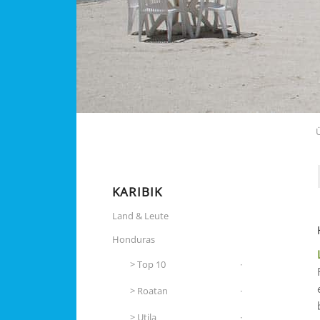
KARIBIK
Land & Leute
Honduras
Top 10
Roatan
Utila