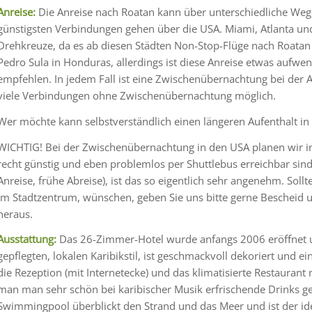
Anreise:
Die Anreise nach Roatan kann über unterschiedliche Wege
günstigsten Verbindungen gehen über die USA. Miami, Atlanta und
Drehkreuze, da es ab diesen Städten Non-Stop-Flüge nach Roatan g
Pedro Sula in Honduras, allerdings ist diese Anreise etwas aufwen
empfehlen. In jedem Fall ist eine Zwischenübernachtung bei der A
viele Verbindungen ohne Zwischenübernachtung möglich.
Wer möchte kann selbstverständlich einen längeren Aufenthalt in
WICHTIG! Bei der Zwischenübernachtung in den USA planen wir im
recht günstig und eben problemlos per Shuttlebus erreichbar sind
Anreise, frühe Abreise), ist das so eigentlich sehr angenehm. Sollt
im Stadtzentrum, wünschen, geben Sie uns bitte gerne Bescheid u
heraus.
Ausstattung:
Das 26-Zimmer-Hotel wurde anfangs 2006 eröffnet un
gepflegten, lokalen Karibikstil, ist geschmackvoll dekoriert und 
die Rezeption (mit Internetecke) und das klimatisierte Restaurant
man man sehr schön bei karibischer Musik erfrischende Drinks 
Swimmingpool überblickt den Strand und das Meer und ist der id