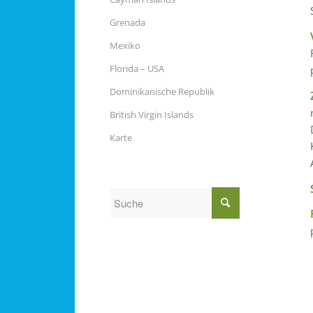
Grenada
Mexiko
Florida – USA
Dominikanische Republik
British Virgin Islands
Karte