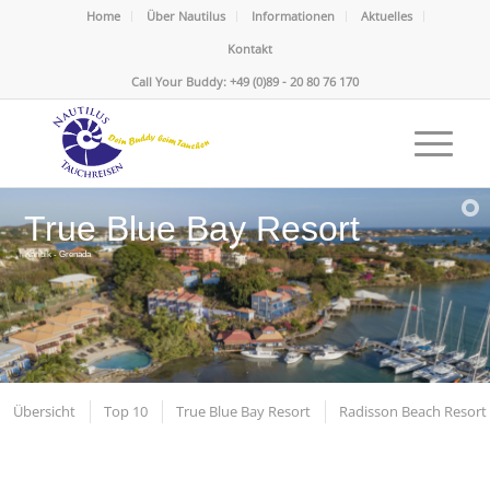
Home
Über Nautilus
Informationen
Aktuelles
Kontakt
Call Your Buddy: +49 (0)89 - 20 80 76 170
True Blue Bay Resort
Karibik - Grenada
Übersicht
Top 10
True Blue Bay Resort
Radisson Beach Resort