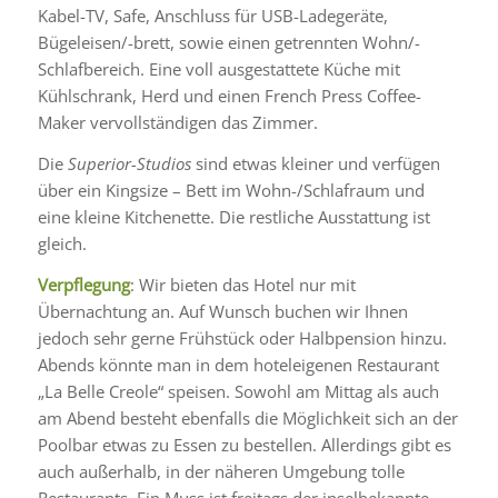
Kabel-TV, Safe, Anschluss für USB-Ladegeräte,
Bügeleisen/-brett, sowie einen getrennten Wohn/-
Schlafbereich. Eine voll ausgestattete Küche mit
Kühlschrank, Herd und einen French Press Coffee-
Maker vervollständigen das Zimmer.
Die
Superior-Studios
sind etwas kleiner und verfügen
über ein Kingsize – Bett im Wohn-/Schlafraum und
eine kleine Kitchenette. Die restliche Ausstattung ist
gleich.
Verpflegung
: Wir bieten das Hotel nur mit
Übernachtung an. Auf Wunsch buchen wir Ihnen
jedoch sehr gerne Frühstück oder Halbpension hinzu.
Abends könnte man in dem hoteleigenen Restaurant
„La Belle Creole“ speisen. Sowohl am Mittag als auch
am Abend besteht ebenfalls die Möglichkeit sich an der
Poolbar etwas zu Essen zu bestellen. Allerdings gibt es
auch außerhalb, in der näheren Umgebung tolle
Restaurants. Ein Muss ist freitags der inselbekannte