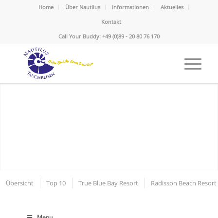
Home
Über Nautilus
Informationen
Aktuelles
Kontakt
Call Your Buddy: +49 (0)89 - 20 80 76 170
Blue Horizons Garden
Karibik - Grenada
Übersicht
Top 10
True Blue Bay Resort
Radisson Beach Resort
Menu