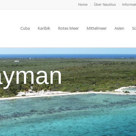
Home
Über Nautilus
Informa
Cuba
Karibik
Rotes Meer
Mittelmeer
Asien
Sü
Cayman