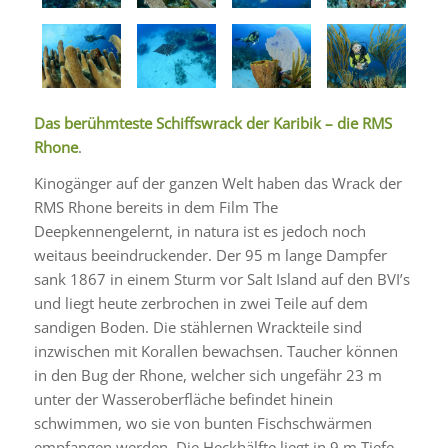
Das berühmteste Schiffswrack der Karibik – die RMS
Rhone
.
Kinogänger auf der ganzen Welt haben das Wrack der
RMS Rhone
bereits in dem Film
The
Deep
kennengelernt, in natura ist es jedoch noch
weitaus beeindruckender. Der 95 m lange Dampfer
sank 1867 in einem Sturm vor Salt Island auf den BVI’s
und liegt heute zerbrochen in zwei Teile auf dem
sandigen Boden. Die stählernen Wrackteile sind
inzwischen mit Korallen bewachsen. Taucher können
in den Bug der Rhone, welcher sich ungefähr 23 m
unter der Wasseroberfläche befindet hinein
schwimmen, wo sie von bunten Fischschwärmen
empfangen werden. Die Heckhälfte liegt in 9 m Tiefe,