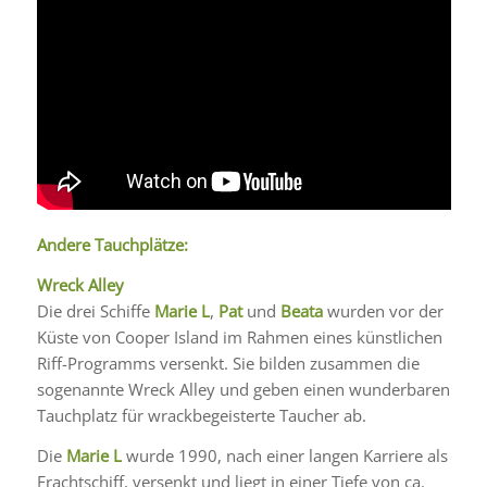
Andere Tauchplätze:
Wreck Alley
Die drei Schiffe
Marie
L
,
Pat
und
Beata
wurden vor der
Küste von Cooper Island im Rahmen eines künstlichen
Riff-Programms versenkt. Sie bilden zusammen die
sogenannte Wreck Alley und geben einen wunderbaren
Tauchplatz für wrackbegeisterte Taucher ab.
Die
Marie L
wurde 1990, nach einer langen Karriere als
Frachtschiff, versenkt und liegt in einer Tiefe von ca.