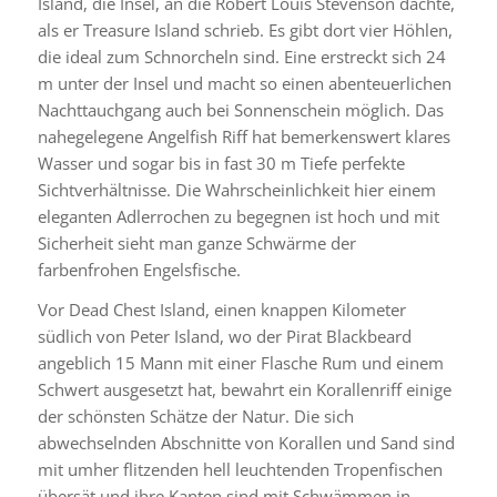
Island, die Insel, an die Robert Louis Stevenson dachte,
als er
Treasure Island
schrieb. Es gibt dort vier Höhlen,
die ideal zum Schnorcheln sind. Eine erstreckt sich 24
m unter der Insel und macht so einen abenteuerlichen
Nachttauchgang auch bei Sonnenschein möglich. Das
nahegelegene Angelfish Riff hat bemerkenswert klares
Wasser und sogar bis in fast 30 m Tiefe perfekte
Sichtverhältnisse. Die Wahrscheinlichkeit hier einem
eleganten Adlerrochen zu begegnen ist hoch und mit
Sicherheit sieht man ganze Schwärme der
farbenfrohen Engelsfische.
Vor Dead Chest Island, einen knappen Kilometer
südlich von Peter Island, wo der Pirat Blackbeard
angeblich 15 Mann mit einer Flasche Rum und einem
Schwert ausgesetzt hat, bewahrt ein Korallenriff einige
der schönsten Schätze der Natur. Die sich
abwechselnden Abschnitte von Korallen und Sand sind
mit umher flitzenden hell leuchtenden Tropenfischen
übersät und ihre Kanten sind mit Schwämmen in