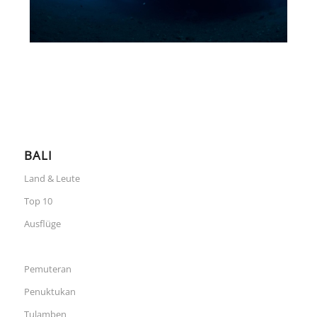
BALI
Land & Leute
Top 10
Ausflüge
Pemuteran
Penuktukan
Tulamben