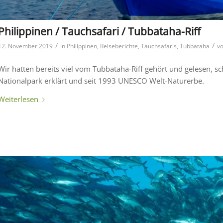
Philippinen / Tauchsafari / Tubbataha-Riff
/
/
12. November 2019
in
Philippinen
,
Reiseberichte
,
Tauchsafaris
,
Tubbataha
v
Wir hatten bereits viel vom Tubbataha-Riff gehört und gelesen, 
Nationalpark erklärt und seit 1993 UNESCO Welt-Naturerbe.
Weiterlesen