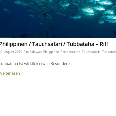
Philippinen / Tauchsafari / Tubbataha – Riff
/
22. August 2019
in
Palawan
,
Philippinen
,
Reiseberichte
,
Tauchsafaris
,
Tubbatah
Tubbataha ist wirklich etwas Besonderes!
Weiterlesen