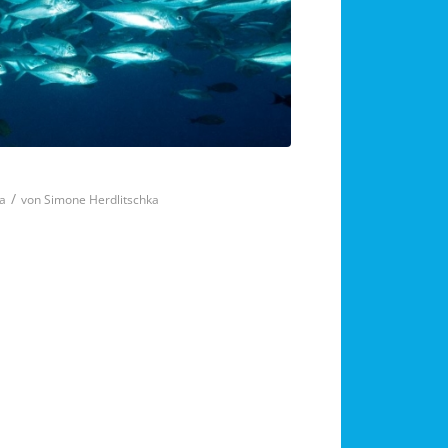
/
a
von
Simone Herdlitschka