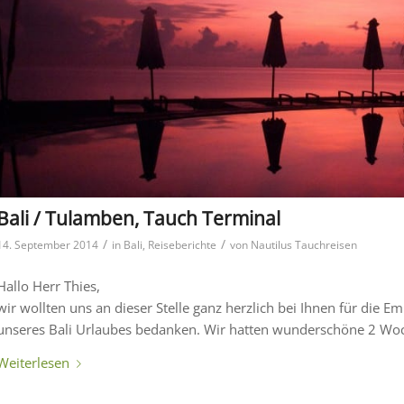
Bali / Tulamben, Tauch Terminal
/
/
14. September 2014
in
Bali
,
Reiseberichte
von
Nautilus Tauchreisen
Hallo Herr Thies,
wir wollten uns an dieser Stelle ganz herzlich bei Ihnen für die
unseres Bali Urlaubes bedanken. Wir hatten wunderschöne 2 Wo
Weiterlesen