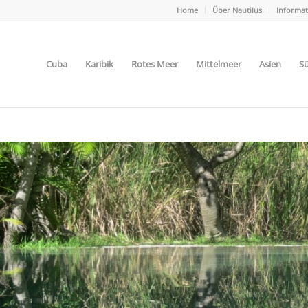
Home
Über Nautilus
Informa
Cuba
Karibik
Rotes Meer
Mittelmeer
Asien
Sü