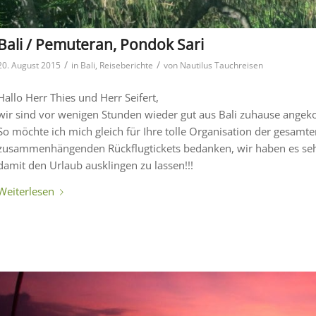
Bali / Pemuteran, Pondok Sari
/
/
20. August 2015
in
Bali
,
Reiseberichte
von
Nautilus Tauchreisen
Hallo Herr Thies und Herr Seifert,
wir sind vor wenigen Stunden wieder gut aus Bali zuhause ang
So möchte ich mich gleich für Ihre tolle Organisation der gesamt
zusammenhängenden Rückflugtickets bedanken, wir haben es seh
damit den Urlaub ausklingen zu lassen!!!
Weiterlesen