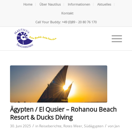
Home
Über Nautilus
Informationen
Aktuelles
Kontakt
Call Your Buddy: +49 (0)89 - 20 80 76 170
Ägypten / El Qusier – Rohanou Beach
Resort & Ducks Diving
/
/
30. Juni 2025
in
Reiseberichte
,
Rotes Meer
,
Südägypten
von
Jan