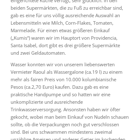
eingerichtete Küche verfügt, sehr glücklich. In den
beiden Supermärkten, die zu Fuß zu erreichbar sind,
gab es eine für uns völlig ausreichende Auswahl an
Lebensmitteln wie Milch, Corn-Flakes, Tomaten,
Marmelade. Für einen etwas größeren Einkauf
(„Kumis“) waren wir im Hauptort von Providencia,
Santa Isabel, dort gibt es drei größere Supermärkte
und zwei Geldautomaten.
Wasser konnten wir von unserem liebenswerten
Vermieter Raoul als Wassergalone (ca.19 l) zu einem
mehr als fairen Preis von 10.000 kolumbianische
Pesos (ca.2,70 Euro) kaufen. Dazu gab es eine
praktische Handpumpe und so hatten wir eine
unkomplizierte und ausreichende
Trinkwasserversorgung. Ansonsten haben wir öfter
gekocht, wobei man beim Einkauf von Nudeln schauen
sollte, ob die Verpackungen noch gut verschlossen
sind. Bei uns schwammen mindestens zweimal
unzählige Ameisen und anderes Getier im kochenden