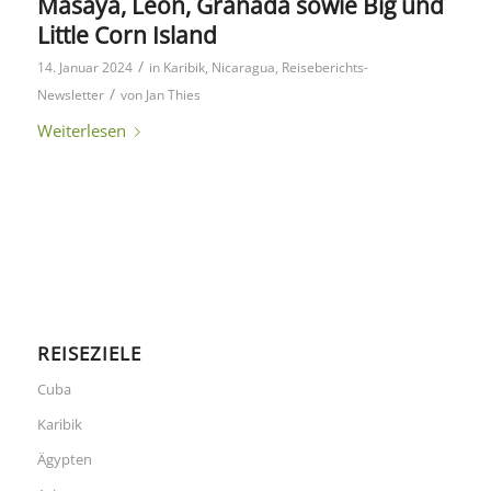
Masaya, Leon, Granada sowie Big und
Little Corn Island
/
14. Januar 2024
in
Karibik
,
Nicaragua
,
Reiseberichts-
/
Newsletter
von
Jan Thies
Weiterlesen
REISEZIELE
Cuba
Karibik
Ägypten