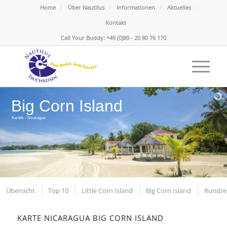
Home
Über Nautilus
Informationen
Aktuelles
Kontakt
Call Your Buddy: +49 (0)89 - 20 80 76 170
Big Corn Island
Karibik - Nicaragua
Übersicht
Top 10
Little Corn Island
Big Corn Island
Rundre
KARTE NICARAGUA BIG CORN ISLAND