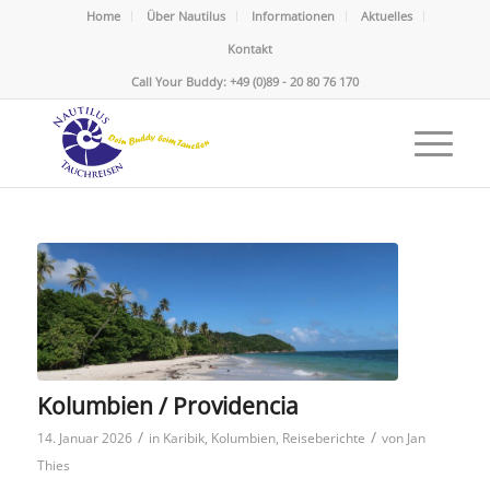
Home
Über Nautilus
Informationen
Aktuelles
Kontakt
Call Your Buddy: +49 (0)89 - 20 80 76 170
Kolumbien / Providencia
/
/
14. Januar 2026
in
Karibik
,
Kolumbien
,
Reiseberichte
von
Jan
Thies