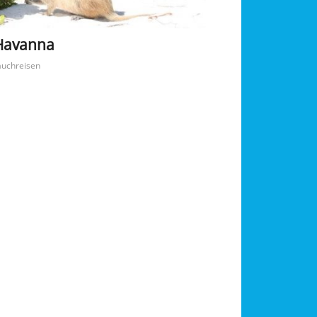
 Havanna
auchreisen