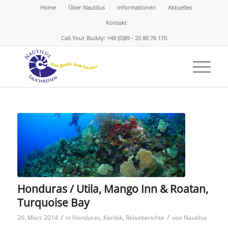
Home
Über Nautilus
Informationen
Aktuelles
Kontakt
Call Your Buddy: +49 (0)89 - 20 80 76 170
Honduras / Utila, Mango Inn & Roatan,
Turquoise Bay
/
/
26. März 2014
in
Honduras
,
Karibik
,
Reiseberichte
von
Nautilus