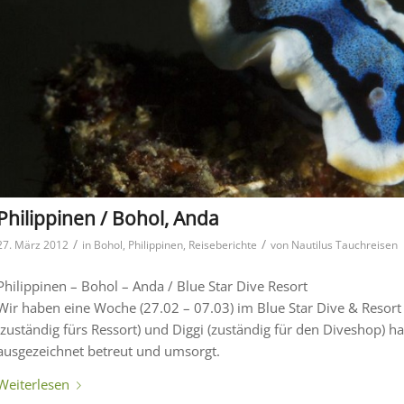
Philippinen / Bohol, Anda
/
/
27. März 2012
in
Bohol
,
Philippinen
,
Reiseberichte
von
Nautilus Tauchreisen
Philippinen – Bohol – Anda / Blue Star Dive Resort
Wir haben eine Woche (27.02 – 07.03) im Blue Star Dive & Resort
(zuständig fürs Ressort) und Diggi (zuständig für den Diveshop)
ausgezeichnet betreut und umsorgt.
Weiterlesen