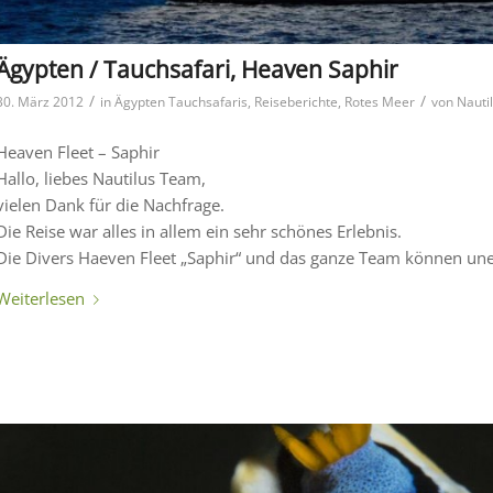
Ägypten / Tauchsafari, Heaven Saphir
/
/
30. März 2012
in
Ägypten Tauchsafaris
,
Reiseberichte
,
Rotes Meer
von
Nauti
Heaven Fleet – Saphir
Hallo, liebes Nautilus Team,
vielen Dank für die Nachfrage.
Die Reise war alles in allem ein sehr schönes Erlebnis.
Die Divers Haeven Fleet „Saphir“ und das ganze Team können un
Weiterlesen